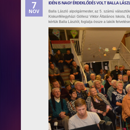
7
IDÉN IS NAGY ÉRDEKLŐDÉS VOLT BALLA LÁS
NOV
Balla László alpolgármester, az 5. számú választók
Kiskunfélegyházi Göllesz Viktor Általános Iskola
kértük Balla Lászlót, foglalja össze a lakók felvetéseit