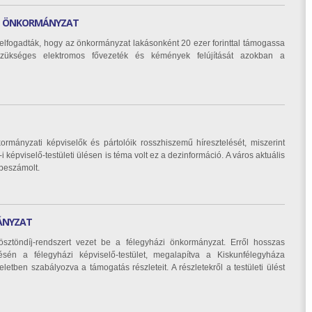
AZ ÖNKORMÁNYZAT
n elfogadták, hogy az önkormányzat lakásonként 20 ezer forinttal támogassa
szükséges elektromos fővezeték és kémények felújítását azokban a
ormányzati képviselők és pártolóik rosszhiszemű híresztelését, miszerint
képviselő-testületi ülésen is téma volt ez a dezinformáció. A város aktuális
 beszámolt.
ÁNYZAT
ztöndíj-rendszert vezet be a félegyházi önkormányzat. Erről hosszas
sén a félegyházi képviselő-testület, megalapítva a Kiskunfélegyháza
letben szabályozva a támogatás részleteit. A részletekről a testületi ülést