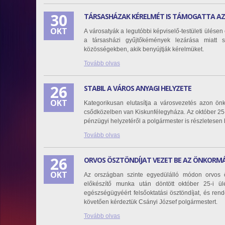
30
TÁRSASHÁZAK KÉRELMÉT IS TÁMOGATTA 
OKT
A városatyák a legutóbbi képviselő-testületi ülése
a társasházi gyűjtőkémények lezárása miatt 
közösségekben, akik benyújtják kérelmüket.
Tovább olvas
26
STABIL A VÁROS ANYAGI HELYZETE
OKT
Kategorikusan elutasítja a városvezetés azon önk
csődközelben van Kiskunfélegyháza. Az október 25-i 
pénzügyi helyzetéről a polgármester is részletesen
Tovább olvas
26
ORVOS ÖSZTÖNDÍJAT VEZET BE AZ ÖNKORM
OKT
Az országban szinte egyedülálló módon orvos ös
előkészítő munka után döntött október 25-i ülé
egészségügyéért felsőoktatási ösztöndíjat, és rende
követően kérdeztük Csányi József polgármestert.
Tovább olvas