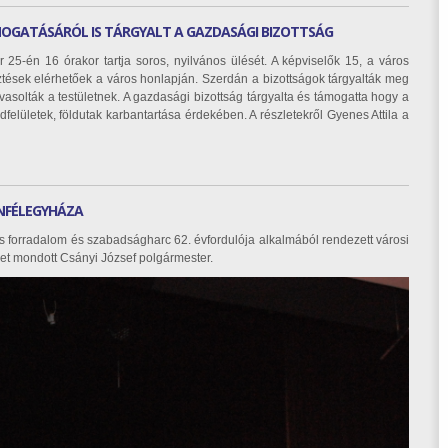
OGATÁSÁRÓL IS TÁRGYALT A GAZDASÁGI BIZOTTSÁG
 25-én 16 órakor tartja soros, nyilvános ülését. A képviselők 15, a város
esztések elérhetőek a város honlapján. Szerdán a bizottságok tárgyalták meg
vasolták a testületnek. A gazdasági bizottság tárgyalta és támogatta hogy a
ldfelületek, földutak karbantartása érdekében. A részletekről Gyenes Attila a
NFÉLEGYHÁZA
forradalom és szabadságharc 62. évfordulója alkalmából rendezett városi
 mondott Csányi József polgármester.