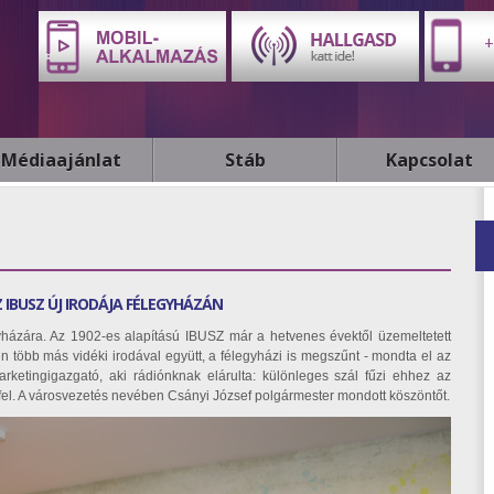
+
Médiaajánlat
Stáb
Kapcsolat
 IBUSZ ÚJ IRODÁJA FÉLEGYHÁZÁN
gyházára. Az 1902-es alapítású IBUSZ már a hetvenes évektől üzemeltetett
 több más vidéki irodával együtt, a félegyházi is megszűnt - mondta el az
rketingigazgató, aki rádiónknak elárulta: különleges szál fűzi ehhez az
fel. A városvezetés nevében Csányi József polgármester mondott köszöntőt.