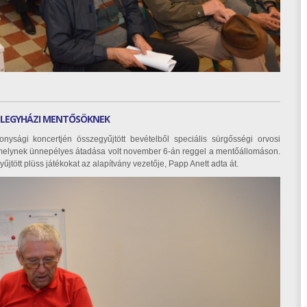
FÉLEGYHÁZI MENTŐSÖKNEK
nysági koncertjén összegyűjtött bevételből speciális sürgősségi orvosi
 amelynek ünnepélyes átadása volt november 6-án reggel a mentőállomáson.
űjtött plüss játékokat az alapítvány vezetője, Papp Anett adta át.