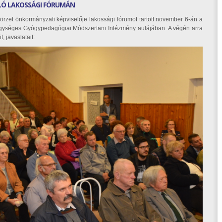
ZLÓ LAKOSSÁGI FÓRUMÁN
örzet önkormányzati képviselője lakossági fórumot tartott november 6-án a
, Egységes Gyógypedagógiai Módszertani Intézmény aulájában. A végén arra
, javaslatait: