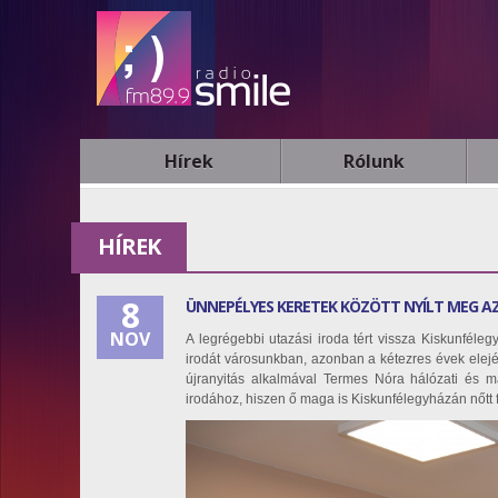
Hírek
Rólunk
HÍREK
8
ÜNNEPÉLYES KERETEK KÖZÖTT NYÍLT MEG AZ
NOV
A legrégebbi utazási iroda tért vissza Kiskunféle
irodát városunkban, azonban a kétezres évek elején
újranyitás alkalmával Termes Nóra hálózati és ma
irodához, hiszen ő maga is Kiskunfélegyházán nőtt 