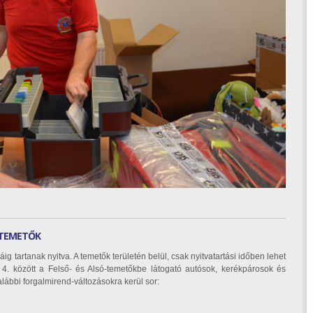
I TEMETŐK
ig tartanak nyitva. A temetők területén belül, csak nyitvatartási időben lehet
4. között a Felső- és Alsó-temetőkbe látogató autósok, kerékpárosok és
lábbi forgalmirend-változásokra kerül sor: