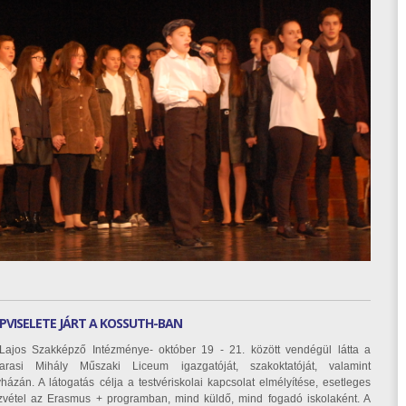
PVISELETE JÁRT A KOSSUTH-BAN
ajos Szakképző Intézménye- október 19 - 21. között vendégül látta a
garasi Mihály Műszaki Liceum igazgatóját, szakoktatóját, valamint
ázán. A látogatás célja a testvériskolai kapcsolat elmélyítése, esetleges
zvétel az Erasmus + programban, mind küldő, mind fogadó iskolaként. A