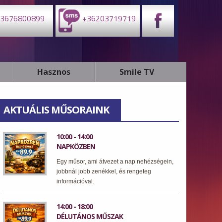
3676800899
+36203719719
Hasznos
Smile TV
AKTUÁLIS MŰSORAINK
10:00 - 14:00
NAPKÖZBEN
Egy műsor, ami átvezet a nap nehézségein,
jobbnál jobb zenékkel, és rengeteg
információval.
14:00 - 18:00
DÉLUTÁNOS MŰSZAK