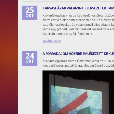
25
TÁRSASHÁZAK VALAMINT SZERVEZETEK TÁM
OKT
Kiskunfélegyháza város képviselő-testülete október
életét érintő előterjesztésről döntenek. Az előterj
az előterjesztéseket, és valamennyit elfogadásra ja
város egy grédert, valamint traktort vásároljon a zö
bizottság elnöke beszélt rádiónknak:
Tovább olvas
24
A FORRADALOM HŐSEIRE EMLÉKEZETT KISKU
OKT
Kiskunfélegyháza Város Önkormányzata az 1956-os 
megemlékezést ma 16 órára. Megemlékező beszédet