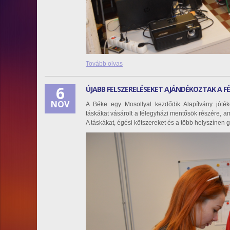
Tovább olvas
6
ÚJABB FELSZERELÉSEKET AJÁNDÉKOZTAK A 
NOV
A Béke egy Mosollyal kezdődik Alapítvány jótéko
táskákat vásárolt a félegyházi mentősök részére,
A táskákat, égési kötszereket és a több helyszínen gy