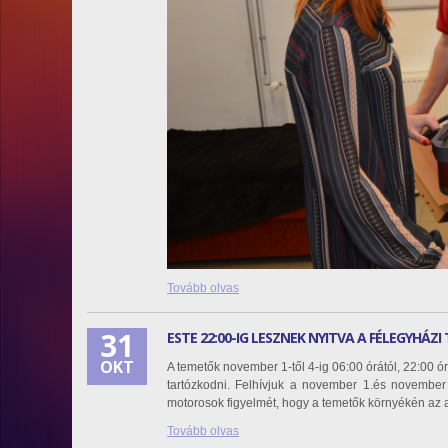
Tovább olvas
31
ESTE 22:00-IG LESZNEK NYITVA A FÉLEGYHÁZ
OKT
A temetők november 1-től 4-ig 06:00 órától, 22:00 órá
tartózkodni. Felhívjuk a november 1.és november 
motorosok figyelmét, hogy a temetők környékén az a
Tovább olvas