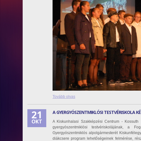
Tovább olvas
21
A GYERGYÓSZENTMIKLÓSI TESTVÉRISKOLA KÉ
OKT
A Kiskunhalasi Szakképzési Centrum - Kossuth L
gyergyószentmiklósi testvériskolájának, a Fo
Gyergyószentmiklós alpolgármesterét Kiskunfélegyh
diákcsere program lehetőségeinek felmérése, rés