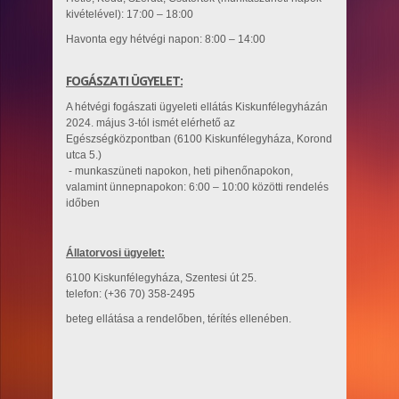
kivételével): 17:00 – 18:00
Havonta egy hétvégi napon: 8:00 – 14:00
FOGÁSZATI ÜGYELET:
A hétvégi fogászati ügyeleti ellátás Kiskunfélegyházán
2024. május 3-tól ismét elérhető az
Egészségközpontban (6100 Kiskunfélegyháza, Korond
utca 5.)
- munkaszüneti napokon, heti pihenőnapokon,
valamint ünnepnapokon: 6:00 – 10:00 közötti rendelés
időben
Állatorvosi ügyelet:
6100 Kiskunfélegyháza, Szentesi út 25.
telefon: (+36 70) 358-2495
beteg ellátása a rendelőben, térítés ellenében.