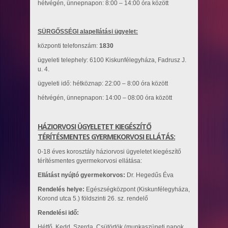
hétvégén, ünnepnapon: 8:00 – 14:00 óra között
SÜRGŐSSÉGI alapellátási ügyelet:
központi telefonszám:
1830
ügyeleti telephely: 6100 Kiskunfélegyháza, Fadrusz J.
u. 4.
ügyeleti idő: hétköznap: 22:00 – 8:00 óra között
hétvégén, ünnepnapon: 14:00 – 08:00 óra között
HÁZIORVOSI ÜGYELETET KIEGÉSZÍTŐ
TÉRÍTÉSMENTES GYERMEKORVOSI ELLÁTÁS:
0-18 éves korosztály háziorvosi ügyeletet kiegészítő
térítésmentes gyermekorvosi ellátása:
Ellátást nyújtó gyermekorvos:
Dr. Hegedűs Éva
Rendelés helye:
Egészségközpont (Kiskunfélegyháza,
Korond utca 5.) földszinti 26. sz. rendelő
Rendelési idő:
Hétfő, Kedd, Szerda, Csütörtök (munkaszüneti napok