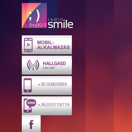
+3676800899
+36203719719