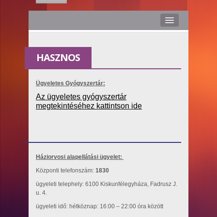
Hírek
HASZNOS
Rólunk
Médiaajánlat
Ügyeletes Gyógyszertár:
Az ügyeletes gyógyszertár
Stáb
megtekintéséhez kattintson ide
Kapcsolat
Hasznos
Háziorvosi alapellátási ügyelet:
Smile TV
Központi telefonszám:
1830
ügyeleti telephely: 6100 Kiskunfélegyháza, Fadrusz J.
u. 4.
ügyeleti idő: hétköznap: 16:00 – 22:00 óra között