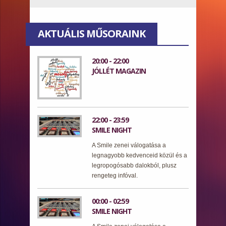
AKTUÁLIS MŰSORAINK
20:00 - 22:00
JÓLLÉT MAGAZIN
22:00 - 23:59
SMILE NIGHT
A Smile zenei válogatása a
legnagyobb kedvenceid közül és a
legropogósabb dalokból, plusz
rengeteg infóval.
00:00 - 02:59
SMILE NIGHT