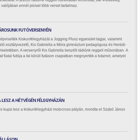
eskötete. A szerző rádiónk reggeli műsorában elmondta, bár eredetileg
, valójában ennél picivel több verset tartalmaz.
VÁROSUNK FUTÓVERSENYÉN
pviselték Kiskunfélegyházát a Jogging Plusz egyesület tagjai, valamint
szló osztályvezető, Kis Gabriella a Móra gimnázium pedagógusa és Herédi-
viseletében. A versenyről Kis Gabriella beszélt rádiónk reggeli műsorában. A
 fiatal futója a fal körüli futáson csapatban megnyerték a futamot, amelyet
 LESZ A HÉTVÉGÉN FÉLEGYHÁZÁN
 kupa lesz a kiskunfélegyházi motocross pályán, mondta el Szabó János
ÁLLÁSON