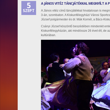
5
A JÁNOS VITÉZ TÁNCJÁTÉKKAL MEGNYÍLT A P
SZEPT
A János vitéz című táncjátékkal hivatalosan is meg
3-án, szombaton. A Kiskunfélegyházi Városi Sport
József polgármester és dr. Mák Kornél, a Bács-Kis
Csányi József köszöntő beszédében mindenkit emléke
Kiskunfélegyházán, aki mindössze 26 évet élt, de a
kultúrában.