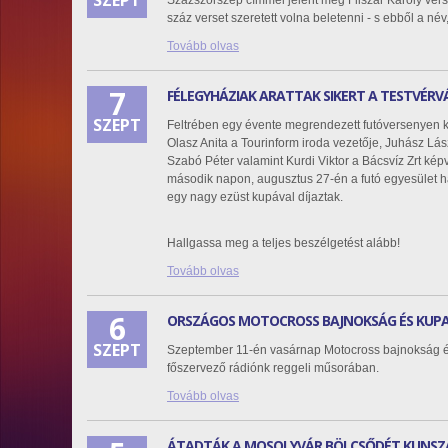
SZEPT
Százszorszép címmel jelent meg Fliszár Károly vers
száz verset szeretett volna beletenni - s ebből a név
Tovább olvas
7
FÉLEGYHÁZIAK ARATTAK SIKERT A TESTVÉR
SZEPT
Feltrében egy évente megrendezett futóversenyen ké
Olasz Anita a Tourinform iroda vezetője, Juhász Lá
Szabó Péter valamint Kurdi Viktor a Bácsvíz Zrt kép
második napon, augusztus 27-én a futó egyesület hat
egy nagy ezüst kupával díjaztak.
Hallgassa meg a teljes beszélgetést alább!
Tovább olvas
6
ORSZÁGOS MOTOCROSS BAJNOKSÁG ÉS KUPA
SZEPT
Szeptember 11-én vasárnap Motocross bajnokság és
főszervező rádiónk reggeli műsorában.
Tovább olvas
ÁTADTÁK A MOSOLYVÁR BÖLCSŐDÉT KUNSZ