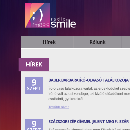
Hírek
Rólunk
HÍREK
9
BAUER BARBARA ÍRÓ-OLVASÓ TALÁLKOZÓJA
SZEPT
Író-olvasó találkozóra várták az érdeklődőket szep
írónő volt az est vendége, aki kiváló előadóként m
családról, gyökerekről.
Tovább olvas
9
SZÁZSZORSZÉP CÍMMEL JELENT MEG FLISZÁR