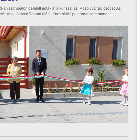
-án szombaton délelőtt adták át a kunszállási Mosolyvár Bölcsődét. Az
tét, majd Almási Roland Márk, Kunszállás polgármestere mondott