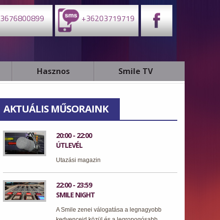
3676800899
+36203719719
Hasznos
Smile TV
AKTUÁLIS MŰSORAINK
20:00 - 22:00
ÚTLEVÉL
Utazási magazin
22:00 - 23:59
SMILE NIGHT
A Smile zenei válogatása a legnagyobb
kedvenceid közül és a legropogósabb