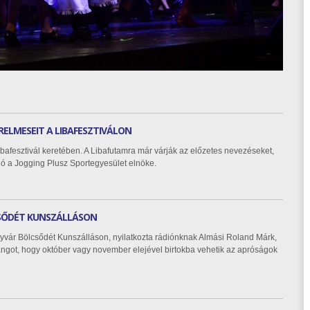
RELMESEIT A LIBAFESZTIVÁLON
bafesztivál keretében. A Libafutamra már várják az előzetes nevezéseket,
ó a Jogging Plusz Sportegyesület elnöke.
SŐDÉT KUNSZÁLLÁSON
vár Bölcsődét Kunszálláson, nyilatkozta rádiónknak Almási Roland Márk,
angot, hogy október vagy november elejével birtokba vehetik az apróságok