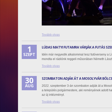
Tovább olvas
1
LÚDAS MATYI FUTAMRA VÁRJÁK A FUTÁS SZE
SZEPT
Idén már negyedik alkalommal lesz futóverseny a Li
mondta el rádiónk reggeli műsorában Németh Lászl
Tovább olvas
30
SZOMBATON ADJÁK ÁT A MOSOLYVÁR BÖLC
AUG
2022. szeptember 3-án szombaton adják át a Mosoly
a település polgármestere, aki reményének adott h
az új intézményt.
Tovább olvas