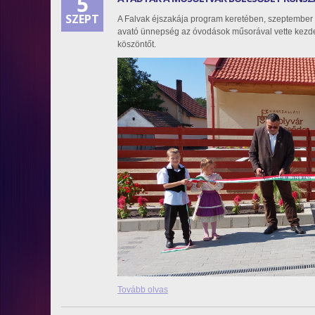
5
SZEPT
A Falvak éjszakája program keretében, szeptember 3
avató ünnepség az óvodások műsorával vette kezde
köszöntőt.
Tovább olvas