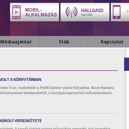
+
Médiaajánlat
Stáb
Kapcsolat
 VOLT A KÖNYVTÁRBAN
tember 8-án, csütörtökön a Petőfi Sándor Városi Könytárba. Bauer Barbara
esélt könyveinek keletkezéséről, a hozzájuk kapcsolódó műhelymunkáról,
 KÁROLY VERSESKÖTETE