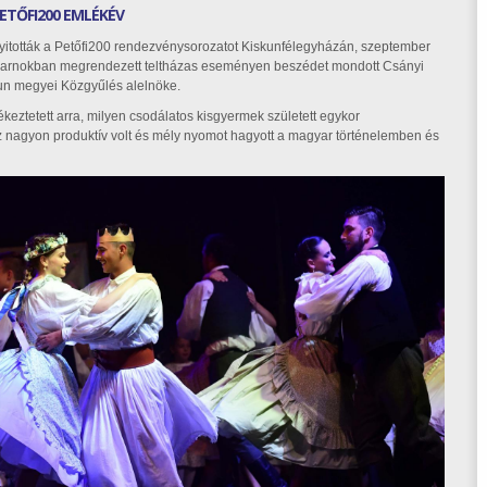
ETŐFI200 EMLÉKÉV
nyitották a Petőfi200 rendezvénysorozatot Kiskunfélegyházán, szeptember
csarnokban megrendezett teltházas eseményen beszédet mondott Csányi
kun megyei Közgyűlés alelnöke.
ztetett arra, milyen csodálatos kisgyermek született egykor
z nagyon produktív volt és mély nyomot hagyott a magyar történelemben és