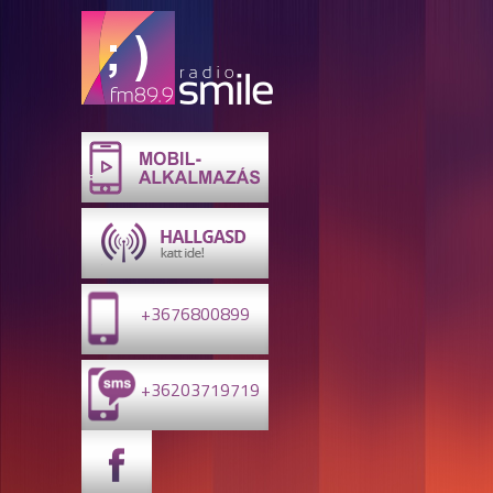
+3676800899
+36203719719