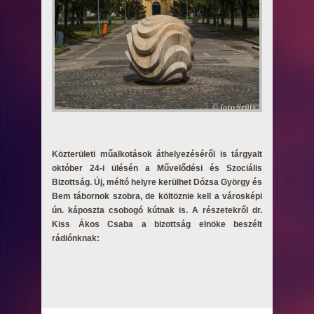
Közterületi műalkotások áthelyezéséről is tárgyalt
október 24-i ülésén a Művelődési és Szociális
Bizottság. Új, méltó helyre kerülhet Dózsa György és
Bem tábornok szobra, de költöznie kell a városképi
ún. káposzta csobogó kútnak is. A részetekről dr.
Kiss Ákos Csaba a bizottság elnöke beszélt
rádiónknak: