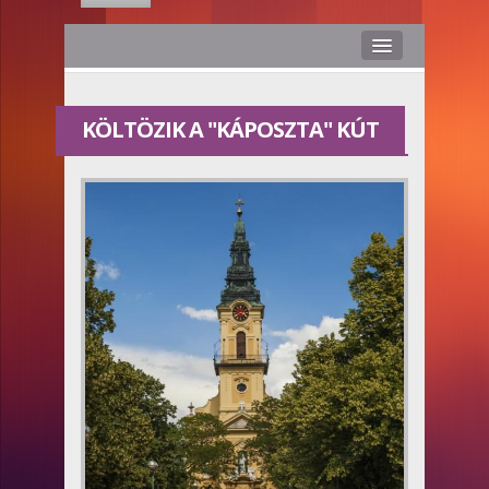
Hírek
KÖLTÖZIK A "KÁPOSZTA" KÚT
Rólunk
Médiaajánlat
Stáb
Kapcsolat
Hasznos
Smile TV