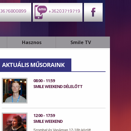
3676800899
+36203719719
Hasznos
Smile TV
AKTUÁLIS MŰSORAINK
08:00 - 11:59
SMILE WEEKEND DÉLELŐTT
12:00 - 17:59
SMILE WEEKEND
Szombat és Vasárnap 12-18h között.