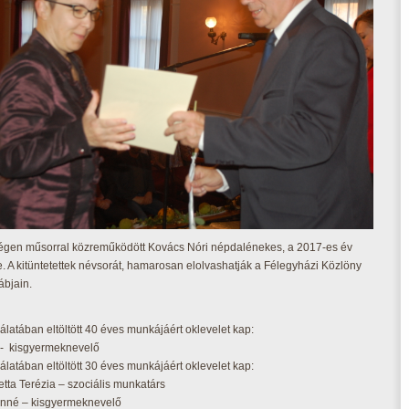
gen műsorral közreműködött Kovács Nóri népdalénekes, a 2017-es év
. A kitüntetettek névsorát, hamarosan elolvashatják a Félegyházi Közlöny
ábjain.
álatában eltöltött 40 éves munkájáért oklevelet kap:
 - kisgyermeknevelő
álatában eltöltött 30 éves munkájáért oklevelet kap:
tta Terézia – szociális munkatárs
ánné – kisgyermeknevelő