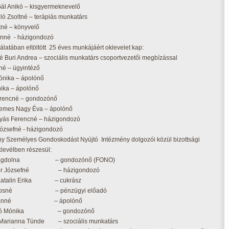
ál Anikó – kisgyermeknevelő
ló Zsoltné – terápiás munkatárs
tné – könyvelő
ánné - házigondozó
álatában eltöltött 25 éves munkájáért oklevelet kap:
 Buri Andrea – szociális munkatárs csoportvezetői megbízással
né – ügyintéző
ónika – ápolónő
ika – ápolónő
erencné – gondozónő
Nemes Nagy Éva – ápolónő
yás Ferencné – házigondozó
ózsefné - házigondozó
ny Személyes Gondoskodást Nyújtó Intézmény dolgozói közül bizottsági
klevélben részesül:
 Magdolna – gondozónő (FONO)
der Józsefné – házigondozó
 Katalin Erika – cukrász
Lajosné – pénzügyi előadó
Zoltánné – ápolónő
abó Mónika – gondozónő
Marianna Tünde – szociális munkatárs