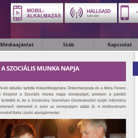
+
Médiaajánlat
Stáb
Kapcsolat
T A SZOCIÁLIS MUNKA NAPJA
-én délután tartotta Kiskunfélegyháza Önkormányzata és a Móra Ferenc
i Központ a Szociális munka napja ünnepséget, amelyen a jubiláló
 tüntették ki, de a Szivárvány Személyes Gondoskodást nyújtó intézmény
i elismerő okleveleit is ezen az ünnepségen adták át. A rendezvényen
mondott Balla László alpolgármester.