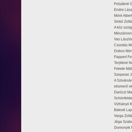
Polyákné G
Endre Lász
Móré Alber
Sinkó Zolt
A köz szolg
Mészárosné
Vas László
Csordás M
Dobos Món
Pappert F
Terjékné 
Fekete Mát
Szepesei J
A Szivárvá
elismerő o
Daróczi
Schönfel
Vízhányó
Bakodi 
Varga 
Jéga Sz
Domonyik 