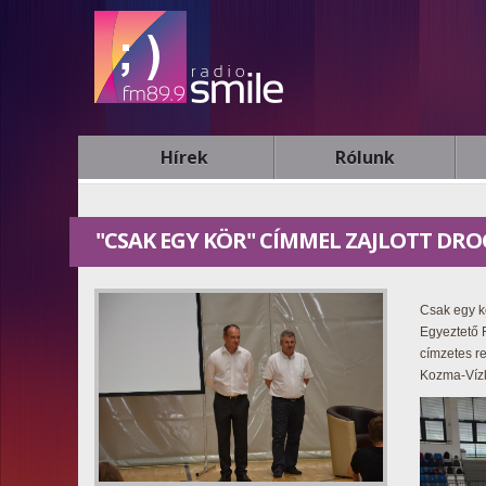
Hírek
Rólunk
"CSAK EGY KÖR" CÍMMEL ZAJLOTT D
Csak egy k
Egyeztető 
címzetes r
Kozma-Vízk