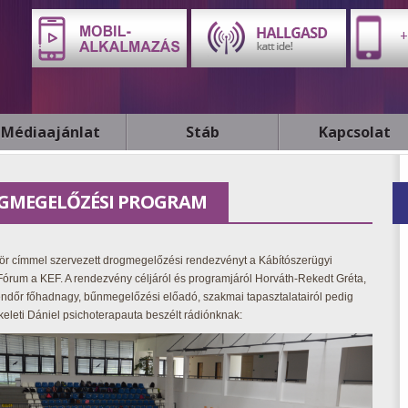
+
Médiaajánlat
Stáb
Kapcsolat
ROGMEGELŐZÉSI PROGRAM
ör címmel szervezett drogmegelőzési rendezvényt a Kábítószerügyi
Fórum a KEF. A rendezvény céljáról és programjáról Horváth-Rekedt Gréta,
endőr főhadnagy, bűnmegelőzési előadó, szakmai tapasztalatairól pedig
eleti Dániel psichoterapauta beszélt rádiónknak: