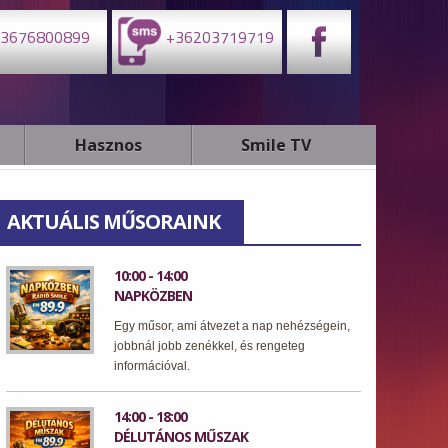
3676800899
+36203719719
Hasznos
Smile TV
AKTUÁLIS MŰSORAINK
10:00 - 14:00
NAPKÖZBEN
Egy műsor, ami átvezet a nap nehézségein,
jobbnál jobb zenékkel, és rengeteg
információval.
14:00 - 18:00
DÉLUTÁNOS MŰSZAK