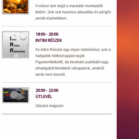
A műsor ami segít a maradék munkaidőt
túlélni. Sok-sok hasznos aktualitás és pörgős
zenék kíséretében.
18:00 - 20:00
INTIM RÉSZEK
Az Intim Részek egy olyan rádióműsor, ami a
hallgatók hétköznapjait segíti.
Figyelemfelkeltő, de kevésbé publikált vagy
elhallgatott témákból válogatunk, amikről
senki nem beszél.
20:00 - 22:00
ÚTLEVÉL
Utazási magazin