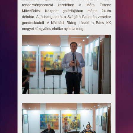
rendezvénysorozat keretében a Móra Ferenc
Művelődési Központ galériájában május 24-én
délután. A jó hangulatról a Széljáró Balladás zenekar
gondoskodott. A kiállítást Rideg László a Bács KK
megyei közgyűlés elnöke nyitotta meg: