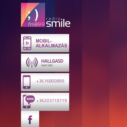
+3676800899
+36203719719