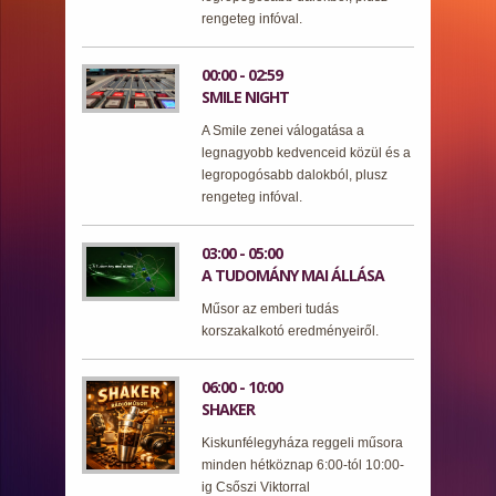
rengeteg infóval.
00:00 - 02:59
SMILE NIGHT
A Smile zenei válogatása a
legnagyobb kedvenceid közül és a
legropogósabb dalokból, plusz
rengeteg infóval.
03:00 - 05:00
A TUDOMÁNY MAI ÁLLÁSA
Műsor az emberi tudás
korszakalkotó eredményeiről.
06:00 - 10:00
SHAKER
Kiskunfélegyháza reggeli műsora
minden hétköznap 6:00-tól 10:00-
ig Csőszi Viktorral