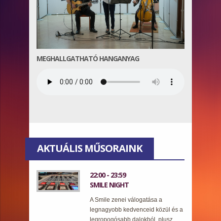
MEGHALLGATHATÓ HANGANYAG
AKTUÁLIS MŰSORAINK
22:00 - 23:59
SMILE NIGHT
A Smile zenei válogatása a
legnagyobb kedvenceid közül és a
legropogósabb dalokból, plusz