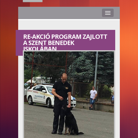
Hírek
RE-AKCIÓ PROGRAM ZAJLOTT
Rólunk
A SZENT BENEDEK
ISKOLÁBAN
Médiaajánlat
Stáb
Kapcsolat
Hasznos
Smile TV