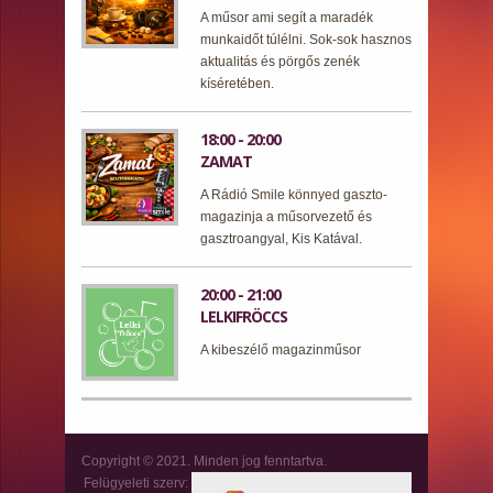
A műsor ami segít a maradék
munkaidőt túlélni. Sok-sok hasznos
aktualitás és pörgős zenék
kíséretében.
18:00 - 20:00
ZAMAT
A Rádió Smile könnyed gaszto-
magazinja a műsorvezető és
gasztroangyal, Kis Katával.
20:00 - 21:00
LELKIFRÖCCS
A kibeszélő magazinműsor
Copyright © 2021. Minden jog fenntartva.
Felügyeleti szerv: