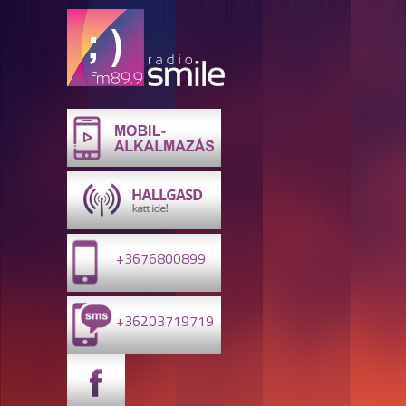
+3676800899
+36203719719