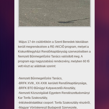
Május 17-én csütörtökön a Szent Benedek Iskolában
került megrendezésre a RE-AKCIÓ program, melyet a
Kiskunfélegyházi Rendőrkapitányság szervezésében a
Nemzeti Bűnmegelőzési Tanács valósított meg. A
program egy nagyszabású rendezvény, melyben 60 fő
vett részt az alábbiak szerint:
-Nemzeti Bűnmegelőzési Tanács,
-BRFK XVIII., XX-XXIII. kerületi Rendőrkapitánysága,
-BRFK BTO Bűnügyi Kutyavezetői Alosztály,
-Nemzeti Közszolgálati Egyetem Rendészettudományi
Kar Tonfa Szakosztály,
-Intézkedéstaktikai csoport: Tonfa Szakosztály részéről,
-Magyar Vöröskereszt Budapesti Szervezete,