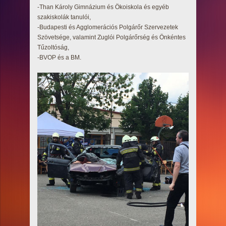
-Than Károly Gimnázium és Ökoiskola és egyéb
szakiskolák tanulói,
-Budapesti és Agglomerációs Polgárőr Szervezetek
Szövetsége, valamint Zuglói Polgárőrség és Önkéntes
Tűzoltóság,
-BVOP és a BM.