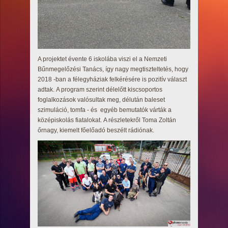
A projektet évente 6 iskolába viszi el a Nemzeti
Bűnmegelőzési Tanács, így nagy megtiszteltetés, hogy
2018 -ban a félegyháziak felkérésére is pozitív választ
adtak. A program szerint délelőtt kiscsoportos
foglalkozások valósultak meg, délután baleset
szimuláció, tomfa - és egyéb bemutatók várták a
középiskolás fiatalokat. A részletekről Toma Zoltán
őrnagy, kiemelt főelőadó beszélt rádiónak.