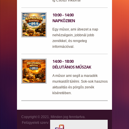
ig Csőszi Viktorral
10:00 - 14:00
NAPKÖZBEN
Egy műsor, ami átvezet a nap
nehézségein, jobbnál jobb
zenékkel, és rengeteg
információval.
14:00 - 18:00
DÉLUTÁNOS MŰSZAK
A műsor ami segít a maradék
munkaidőt túlélni. Sok-sok hasznos
aktualitás és pörgős zenék
kíséretében.
Copyright © 2021. Minden jog fenntartva.
Felügyeleti szerv: