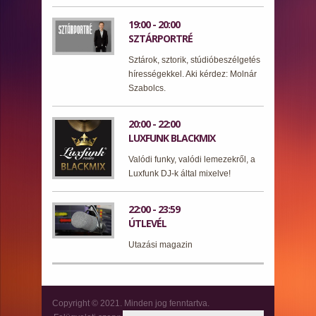
19:00 - 20:00
SZTÁRPORTRÉ
Sztárok, sztorik, stúdióbeszélgetés
hírességekkel. Aki kérdez: Molnár
Szabolcs.
20:00 - 22:00
LUXFUNK BLACKMIX
Valódi funky, valódi lemezekről, a
Luxfunk DJ-k által mixelve!
22:00 - 23:59
ÚTLEVÉL
Utazási magazin
Copyright © 2021. Minden jog fenntartva.