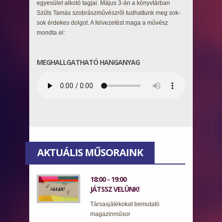
egyesület alkotó tagjai. Május 3-án a könyvtárban
Szűts Tamás szobrászművészről tudhattunk meg sok-
sok érdekes dolgot. A felvezetést maga a művész
mondta el:
MEGHALLGATHATÓ HANGANYAG
AKTUÁLIS MŰSORAINK
18:00 - 19:00
JÁTSSZ VELÜNK!
Társasjátékokat bemutató
magazinműsor