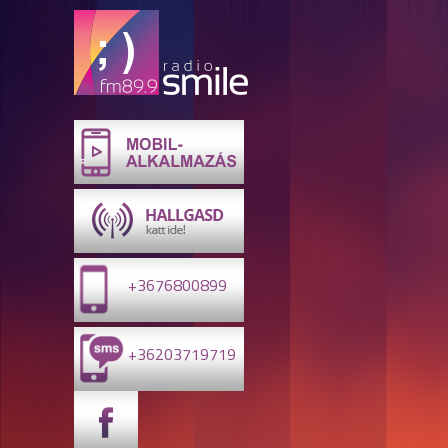
+3676800899
+36203719719