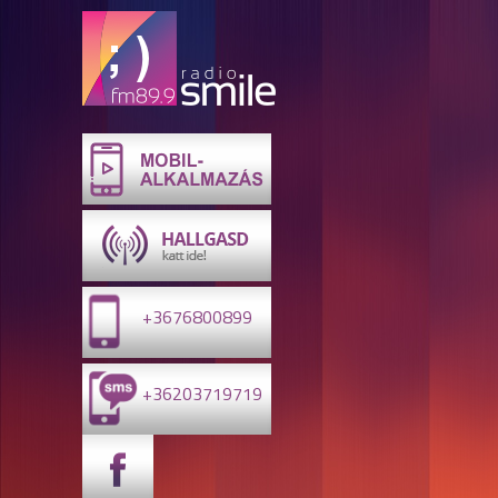
+3676800899
+36203719719