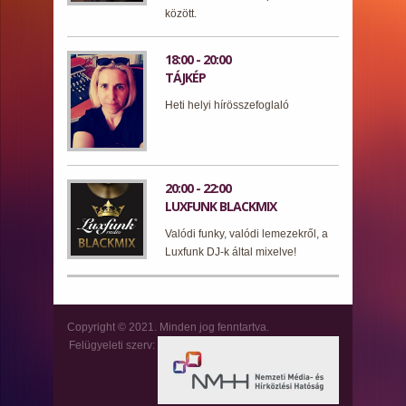
között.
18:00 - 20:00
TÁJKÉP
Heti helyi hírösszefoglaló
20:00 - 22:00
LUXFUNK BLACKMIX
Valódi funky, valódi lemezekről, a
Luxfunk DJ-k által mixelve!
Copyright © 2021. Minden jog fenntartva.
Felügyeleti szerv: