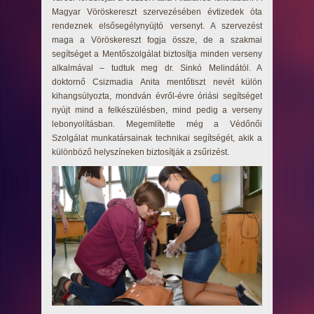
Magyar Vöröskereszt szervezésében évtizedek óta
rendeznek elsősegélynyújtó versenyt. A szervezést
maga a Vöröskereszt fogja össze, de a szakmai
segítséget a Mentőszolgálat biztosítja minden verseny
alkalmával – tudtuk meg dr. Sinkó Melindától. A
doktornő Csizmadia Anita mentőtiszt nevét külön
kihangsúlyozta, mondván évről-évre óriási segítséget
nyújt mind a felkészülésben, mind pedig a verseny
lebonyolításban. Megemlítette még a Védőnői
Szolgálat munkatársainak technikai segítségét, akik a
különböző helyszíneken biztosítják a zsűrizést.