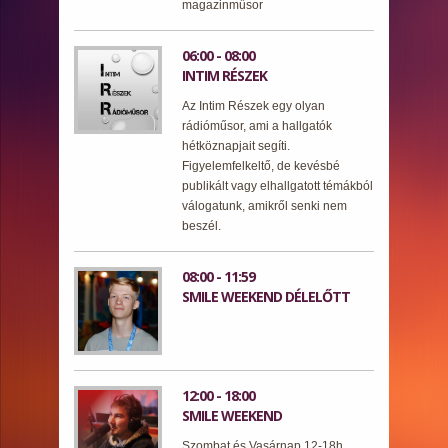
magazinműsor
06:00 - 08:00
INTIM RÉSZEK
Az Intim Részek egy olyan
rádióműsor, ami a hallgatók
hétköznapjait segíti.
Figyelemfelkeltő, de kevésbé
publikált vagy elhallgatott témákból
válogatunk, amikről senki nem
beszél.
08:00 - 11:59
SMILE WEEKEND DÉLELŐTT
12:00 - 18:00
SMILE WEEKEND
Szombat és Vasárnap 12-18h