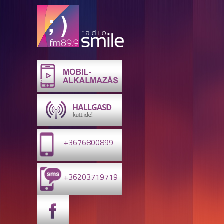
+3676800899
+36203719719