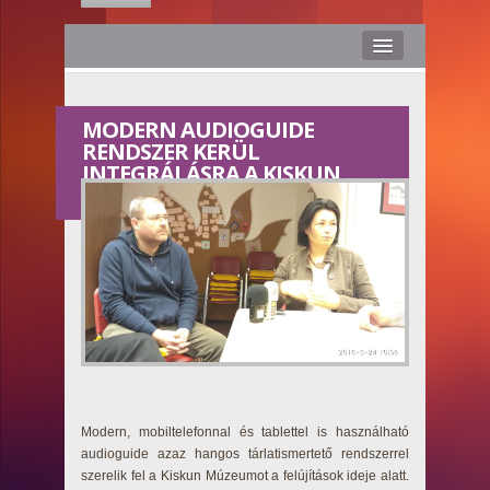
Hírek
MODERN AUDIOGUIDE
Rólunk
RENDSZER KERÜL
INTEGRÁLÁSRA A KISKUN
Médiaajánlat
MÚZEUM TÁRLATAIHOZ
Stáb
Kapcsolat
Hasznos
Smile TV
Modern, mobiltelefonnal és tablettel is használható
audioguide azaz hangos tárlatismertető rendszerrel
szerelik fel a Kiskun Múzeumot a felújítások ideje alatt.