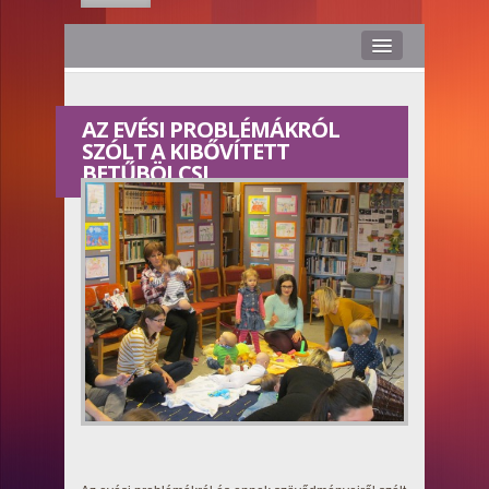
Hírek
AZ EVÉSI PROBLÉMÁKRÓL
Rólunk
SZÓLT A KIBŐVÍTETT
BETŰBÖLCSI
Médiaajánlat
Stáb
Kapcsolat
Hasznos
Smile TV