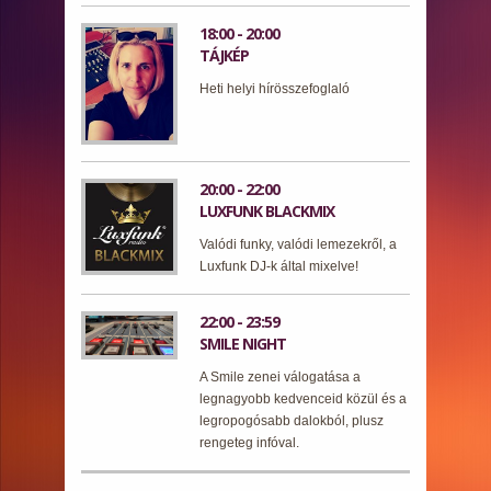
18:00 - 20:00
TÁJKÉP
Heti helyi hírösszefoglaló
20:00 - 22:00
LUXFUNK BLACKMIX
Valódi funky, valódi lemezekről, a
Luxfunk DJ-k által mixelve!
22:00 - 23:59
SMILE NIGHT
A Smile zenei válogatása a
legnagyobb kedvenceid közül és a
legropogósabb dalokból, plusz
rengeteg infóval.