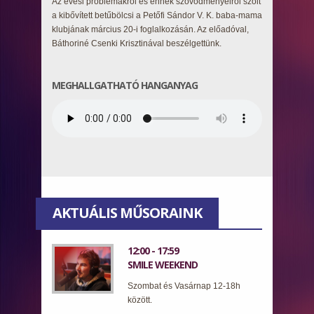
Az evési problémákról és ennek szövődményeiről szólt
a kibővített betűbölcsi a Petőfi Sándor V. K. baba-mama
klubjának március 20-i foglalkozásán. Az előadóval,
Báthoriné Csenki Krisztinával beszélgettünk.
MEGHALLGATHATÓ HANGANYAG
AKTUÁLIS MŰSORAINK
12:00 - 17:59
SMILE WEEKEND
Szombat és Vasárnap 12-18h
között.