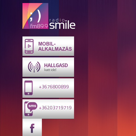
+3676800899
+36203719719