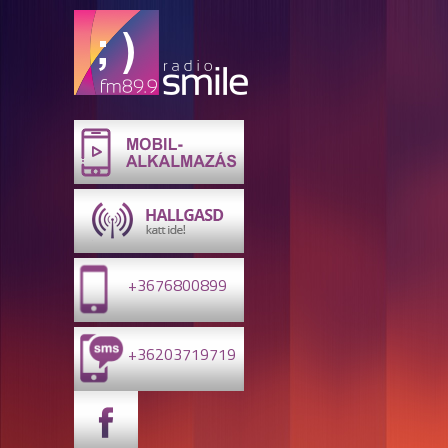
+3676800899
+36203719719