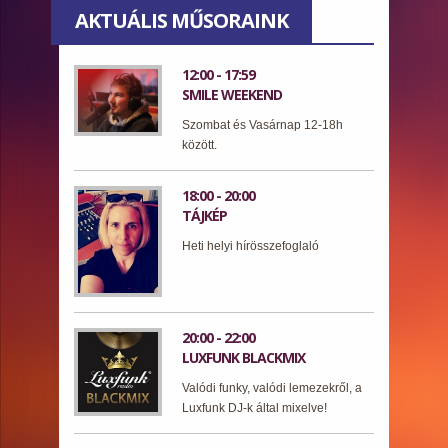
AKTUÁLIS MŰSORAINK
12:00 - 17:59
SMILE WEEKEND
Szombat és Vasárnap 12-18h
között.
18:00 - 20:00
TÁJKÉP
Heti helyi hírösszefoglaló
20:00 - 22:00
LUXFUNK BLACKMIX
Valódi funky, valódi lemezekről, a
Luxfunk DJ-k által mixelve!