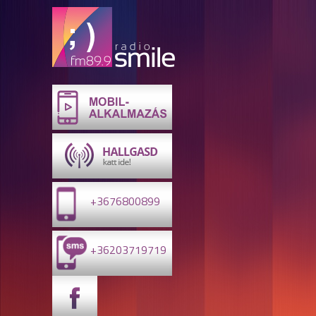
+3676800899
+36203719719