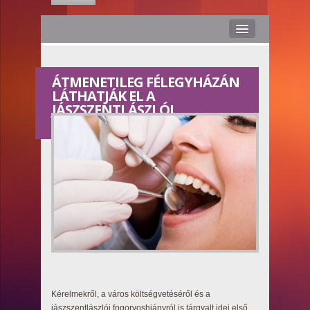
Hírek
ÁTMENETILEG FÉLEGYHÁZÁN
Rólunk
LÁTHATJÁK EL A
JÁSZSZENTLÁSZLÓI
Médiaajánlat
LAKOSOKAT
Stáb
Kapcsolat
Hasznos
Smile TV
Kérelmekről, a város költségvetéséről és a
jászszentlászlói fogorvoshiányról is tárgyalt idei első