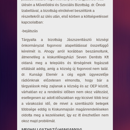
ülésén a Művelődési és Szociális Bizottság. dr. Ónodi
Izabellával, a bizottság elnökével beszéltünk a
részeltekről az ülés után, első körben a költségvetéssel
kapcsolatban:
-bejátszás
Tárgyalta a bizottság Jászszentlászló községi
önkormányzat fogorvosi alapellátással összefüggő
kérelmét is. Ahogy arról korábban beszámoltunk,
átmenetileg a kiskunfélegyházi Seven Dentists Kft
oldaná meg a település és térségének fogászati
ellátását addig, amíg a község új fogorvost nem talál.
dr. Kunsági Elemér a cég egyik ügyvezetője
rádiónknak előzetesen elmondta, hogy bár a
tárgyalások még zajlanak a község és az OEP között,
várhatóan ez a rendelési időben nem okoz változást,
esetlegesen az adott időszakban egy kicsivel több lesz
a várakozási idő, de mivel a szentlászlói betegek
többsége eddig is Kiskunmajsán magánrendeléseken
oldotta meg a kezeléseket, így ez itt érezhetően nem
okoz majd problémát.
MEGHALLGATHATÓ HANGANYAG