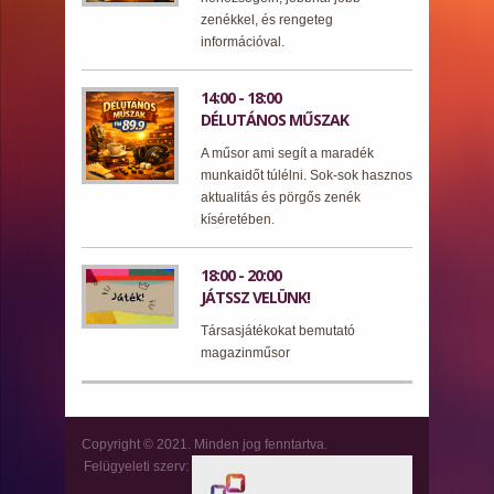
zenékkel, és rengeteg
információval.
14:00 - 18:00
DÉLUTÁNOS MŰSZAK
A műsor ami segít a maradék
munkaidőt túlélni. Sok-sok hasznos
aktualitás és pörgős zenék
kíséretében.
18:00 - 20:00
JÁTSSZ VELÜNK!
Társasjátékokat bemutató
magazinműsor
Copyright © 2021. Minden jog fenntartva.
Felügyeleti szerv: