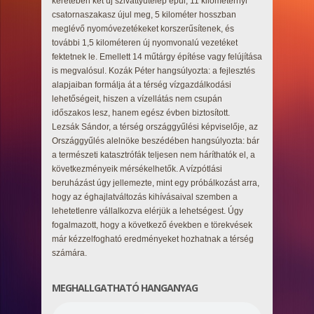
keretében két új szivattyútelep épül, 11 kilométernyi
csatornaszakasz újul meg, 5 kilométer hosszban
meglévő nyomóvezetékeket korszerűsítenek, és
további 1,5 kilométeren új nyomvonalú vezetéket
fektetnek le. Emellett 14 műtárgy építése vagy felújítása
is megvalósul. Kozák Péter hangsúlyozta: a fejlesztés
alapjaiban formálja át a térség vízgazdálkodási
lehetőségeit, hiszen a vízellátás nem csupán
időszakos lesz, hanem egész évben biztosított.
Lezsák Sándor, a térség országgyűlési képviselője, az
Országgyűlés alelnöke beszédében hangsúlyozta: bár
a természeti katasztrófák teljesen nem háríthatók el, a
következményeik mérsékelhetők. A vízpótlási
beruházást úgy jellemezte, mint egy próbálkozást arra,
hogy az éghajlatváltozás kihívásaival szemben a
lehetetlenre vállalkozva elérjük a lehetségest. Úgy
fogalmazott, hogy a következő években e törekvések
már kézzelfogható eredményeket hozhatnak a térség
számára.
MEGHALLGATHATÓ HANGANYAG