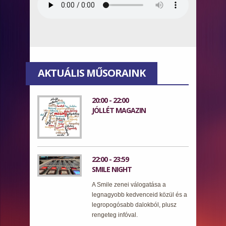
AKTUÁLIS MŰSORAINK
20:00 - 22:00
JÓLLÉT MAGAZIN
22:00 - 23:59
SMILE NIGHT
A Smile zenei válogatása a
legnagyobb kedvenceid közül és a
legropogósabb dalokból, plusz
rengeteg infóval.