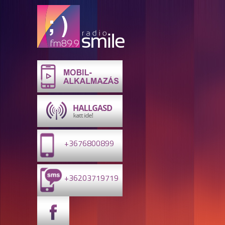
+3676800899
+36203719719