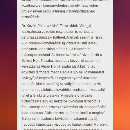
közelmúltbeli kormánydöntést, amely négy külön
projekt révén segíti a térség vízutánpótlásának
biztosítását.
Dr. Kozák Péter, az Alsó-Tisza-vidéki Vízügyi
Igazgatóság vezetője részletesen ismertette a
beruházás műszaki hátterét. A tervek szerint a Tisza
264. folyamkilométerénél új vízkivételi mű létesül,
amelynek kapacitása eléri az 1,3 köbmétert
másodpercenként. Az innen származó víz először a
Szikrai Holt-Tiszába, majd egy közvetítő csatornán
keresztül az Alpári Holt-Tiszába jut. A két holtág
együttes térfogata meghaladja a 3,5 millió köbmétert.
A vízgyűjtő helyekről az egykori nyomásközpont
területén kialakítandó új szivattyútelepre kerül a víz,
ahonnan egy felújított továbbító rendszeren keresztül
jut el a felsíki területekre. A megfelelő tározás
biztosítására egy 42 hektáros ökológiai tározótó is
épül, amely több százezer köbméter víz befogadására
lesz alkalmas. A kivitelezés során sor kerül a meglévő
Baloghalmi-csatorna bővítésére, valamint egy új,
nagyobb kapacitású vízpótló ág kialakítására. A projekt