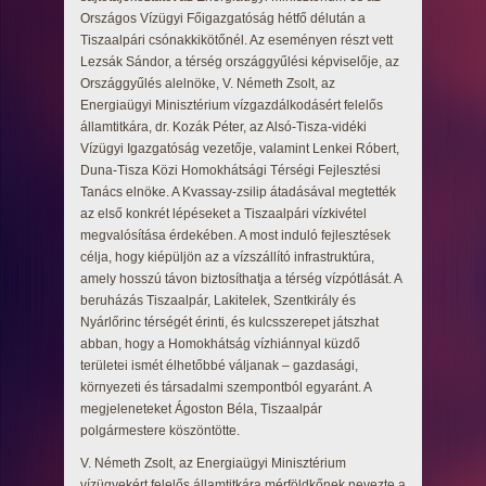
Országos Vízügyi Főigazgatóság hétfő délután a
Tiszaalpári csónakkikötőnél. Az eseményen részt vett
Lezsák Sándor, a térség országgyűlési képviselője, az
Országgyűlés alelnöke, V. Németh Zsolt, az
Energiaügyi Minisztérium vízgazdálkodásért felelős
államtitkára, dr. Kozák Péter, az Alsó-Tisza-vidéki
Vízügyi Igazgatóság vezetője, valamint Lenkei Róbert,
Duna-Tisza Közi Homokhátsági Térségi Fejlesztési
Tanács elnöke. A Kvassay-zsilip átadásával megtették
az első konkrét lépéseket a Tiszaalpári vízkivétel
megvalósítása érdekében. A most induló fejlesztések
célja, hogy kiépüljön az a vízszállító infrastruktúra,
amely hosszú távon biztosíthatja a térség vízpótlását. A
beruházás Tiszaalpár, Lakitelek, Szentkirály és
Nyárlőrinc térségét érinti, és kulcsszerepet játszhat
abban, hogy a Homokhátság vízhiánnyal küzdő
területei ismét élhetőbbé váljanak – gazdasági,
környezeti és társadalmi szempontból egyaránt. A
megjeleneteket Ágoston Béla, Tiszaalpár
polgármestere köszöntötte.
V. Németh Zsolt, az Energiaügyi Minisztérium
vízügyekért felelős államtitkára mérföldkőnek nevezte a