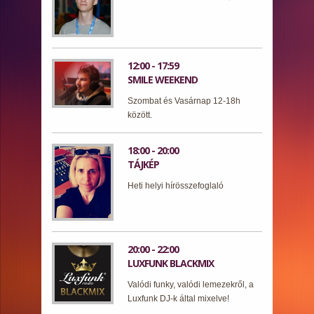
12:00 - 17:59
SMILE WEEKEND
Szombat és Vasárnap 12-18h
között.
18:00 - 20:00
TÁJKÉP
Heti helyi hírösszefoglaló
20:00 - 22:00
LUXFUNK BLACKMIX
Valódi funky, valódi lemezekről, a
Luxfunk DJ-k által mixelve!