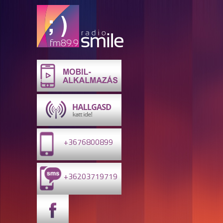
+3676800899
+36203719719