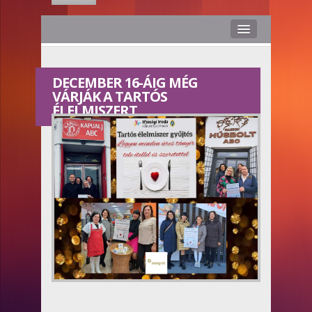
Hírek
DECEMBER 16-ÁIG MÉG
Rólunk
VÁRJÁK A TARTÓS
ÉLELMISZERT
Médiaajánlat
Stáb
Kapcsolat
Hasznos
Smile TV