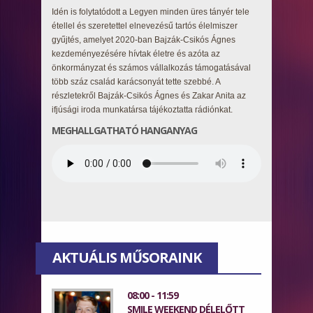
Idén is folytatódott a Legyen minden üres tányér tele
étellel és szeretettel elnevezésű tartós élelmiszer
gyűjtés, amelyet 2020-ban Bajzák-Csikós Ágnes
kezdeményezésére hívtak életre és azóta az
önkormányzat és számos vállalkozás támogatásával
több száz család karácsonyát tette szebbé. A
részletekről Bajzák-Csikós Ágnes és Zakar Anita az
ifjúsági iroda munkatársa tájékoztatta rádiónkat.
MEGHALLGATHATÓ HANGANYAG
AKTUÁLIS MŰSORAINK
08:00 - 11:59
SMILE WEEKEND DÉLELŐTT