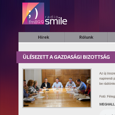
Hírek
Rólunk
ÜLÉSEZETT A GAZDASÁGI BIZOTTSÁG
Az új össz
napirendi p
be rádiónk
Fotó: Féle
MEGHALL