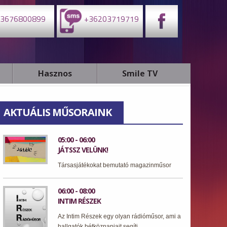
3676800899
+36203719719
Hasznos
Smile TV
AKTUÁLIS MŰSORAINK
05:00 - 06:00
JÁTSSZ VELÜNK!
Társasjátékokat bemutató magazinműsor
06:00 - 08:00
INTIM RÉSZEK
Az Intim Részek egy olyan rádióműsor, ami a
hallgatók hétköznapjait segíti.