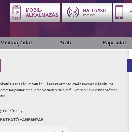
+
Médiaajánlat
Stáb
Kapcsolat
etételű Gazdasági bizottság ülésezett október 29-én kedden délután, 24
ontot tárgyaltak meg, amelyeknek részleteiről Gyenes Attila elnök számolt
nak.
gyházi Közlöny
GATHATÓ HANGANYAG