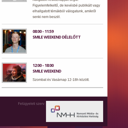
Figyelemfelkeltő, de kevésbé publikált vagy
elhallgatott témákból válogatunk, amikről
senki nem beszél.
08:00 - 11:59
SMILE WEEKEND DÉLELŐTT
12:00 - 18:00
SMILE WEEKEND
Szombat és Vasárnap 12-18h között.
Felügyeleti szerv: