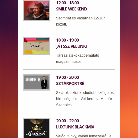
12:00 - 18:00
SMILE WEEKEND
Szombat és Vasárnap 12-18h
között.
18:00 - 19:00
JÁTSSZ VELÜNK!
Társasjátékokat bemutató
magazinműsor
19:00 - 20:00
SZTÁRPORTRÉ
Sztárok, sztorik, stúdióbeszélgetés
hírességekkel. Aki kérdez: Molnár
Szabolcs.
20:00 - 22:00
LUXFUNK BLACKMIX
Valódi funky, valódi lemezekről, a