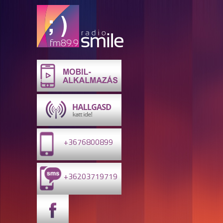
+3676800899
+36203719719