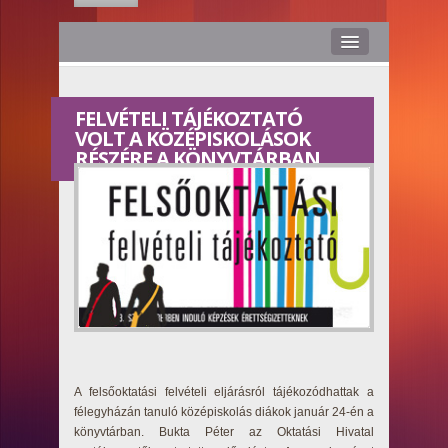
Hírek
FELVÉTELI TÁJÉKOZTATÓ
Rólunk
VOLT A KÖZÉPISKOLÁSOK
RÉSZÉRE A KÖNYVTÁRBAN
Médiaajánlat
Stáb
Kapcsolat
Hasznos
Smile TV
A felsőoktatási felvételi eljárásról tájékozódhattak a
félegyházán tanuló középiskolás diákok január 24-én a
könyvtárban. Bukta Péter az Oktatási Hivatal