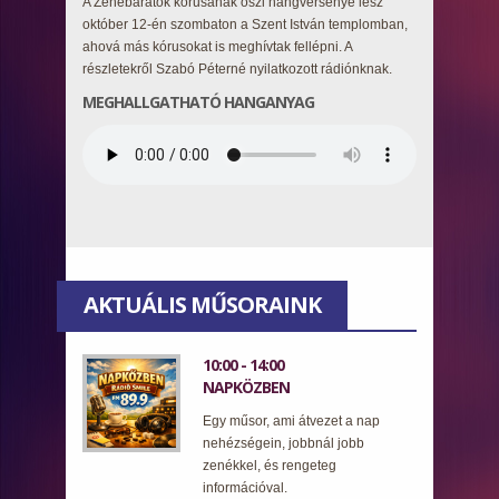
A Zenebarátok kórusának őszi hangversenye lesz
október 12-én szombaton a Szent István templomban,
ahová más kórusokat is meghívtak fellépni. A
részletekről Szabó Péterné nyilatkozott rádiónknak.
MEGHALLGATHATÓ HANGANYAG
AKTUÁLIS MŰSORAINK
10:00 - 14:00
NAPKÖZBEN
Egy műsor, ami átvezet a nap
nehézségein, jobbnál jobb
zenékkel, és rengeteg
információval.