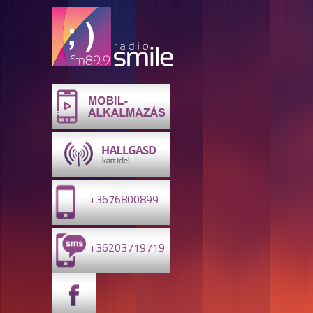
+3676800899
+36203719719