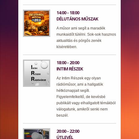
14:00 - 18:00
DÉLUTÁNOS MŰSZAK
A műsor ami segít a maradék
munkaidőt túlélni. Sok-sok hasznos
aktualitás és pörgős zenék
kíséretében.
18:00 - 20:00
INTIM RÉSZEK
Az Intim Részek egy olyan
rádióműsor, ami a hallgatók
hétköznapjait segíti.
Figyelemfelkeltő, de kevésbé
publikált vagy elhallgatott témákból
válogatunk, amikről senki nem
beszél.
20:00 - 22:00
ÚTLEVÉL