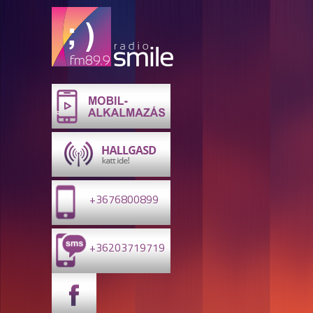
+3676800899
+36203719719