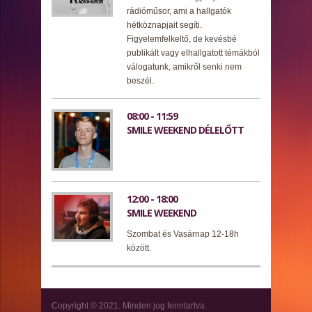
rádióműsor, ami a hallgatók
hétköznapjait segíti.
Figyelemfelkeltő, de kevésbé
publikált vagy elhallgatott témákból
válogatunk, amikről senki nem
beszél.
08:00 - 11:59
SMILE WEEKEND DÉLELŐTT
12:00 - 18:00
SMILE WEEKEND
Szombat és Vasárnap 12-18h
között.
Copyright © 2021. Minden jog fenntartva.