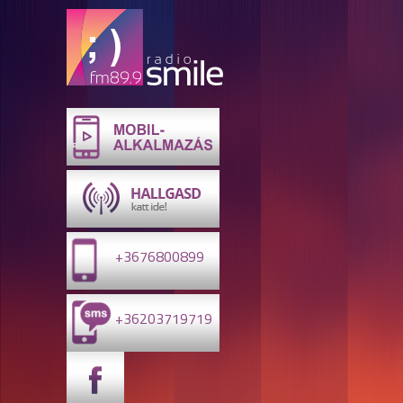
+3676800899
+36203719719