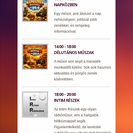
NAPKÖZBEN
Egy műsor, ami átvezet a nap
nehézségein, jobbnál jobb
zenékkel, és rengeteg
információval.
14:00 - 18:00
DÉLUTÁNOS MŰSZAK
A műsor ami segít a maradék
munkaidőt túlélni. Sok-sok hasznos
aktualitás és pörgős zenék
kíséretében.
18:00 - 20:00
INTIM RÉSZEK
Az Intim Részek egy olyan
rádióműsor, ami a hallgatók
hétköznapjait segíti.
Figyelemfelkeltő, de kevésbé
publikált vagy elhallgatott témákból