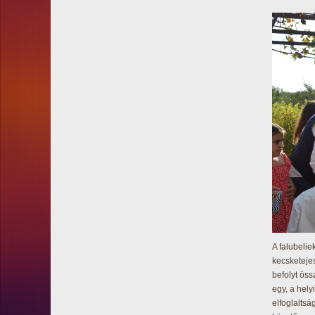
A falubeli
kecsketejes
befolyt öss
egy, a hely
elfoglaltsá