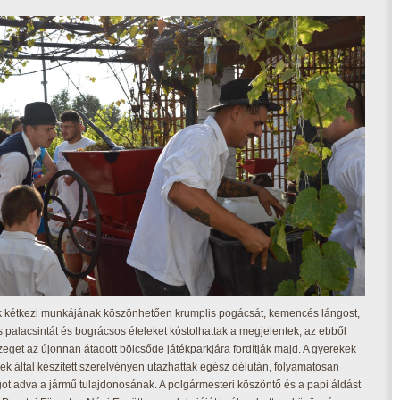
ek kétkezi munkájának köszönhetően krumplis pogácsát, kemencés lángost,
 palacsintát és bográcsos ételeket kóstolhattak a megjelentek, az ebből
zeget az újonnan átadott bölcsőde játékparkjára fordítják majd. A gyerekek
iek által készített szerelvényen utazhattak egész délután, folyamatosan
got adva a jármű tulajdonosának. A polgármesteri köszöntő és a papi áldást