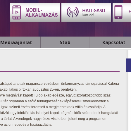
+
Médiaajánlat
Stáb
Kapcsolat
latságot tartottak magánszervezésben, önkormányzati támogatással Katona
pjakabi lakos birtokán augusztus 25-én, pénteken.
re meghívást kapott Fülöpjakab egésze, együtt szórakozott több száz
élután folyamán a szőlő feldolgozásának lépéseivel ismerkedhettek a
 igazi szüreti érzést teremtett a megjelenteknek Attila és családja. A
között egy fotókiállítás is helyet kapott: régmúlt idők szüreteinek hangulatát
 a tárlat. A vendégek nagy része viseletben jelent meg a programon,
ve az ünnepet és a házigazdát is.