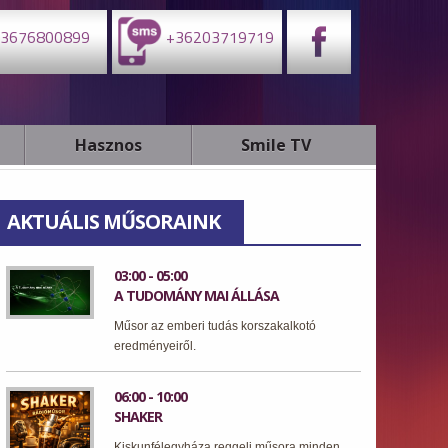
3676800899
+36203719719
Hasznos
Smile TV
AKTUÁLIS MŰSORAINK
03:00 - 05:00
A TUDOMÁNY MAI ÁLLÁSA
Műsor az emberi tudás korszakalkotó
eredményeiről.
06:00 - 10:00
SHAKER
Kiskunfélegyháza reggeli műsora minden