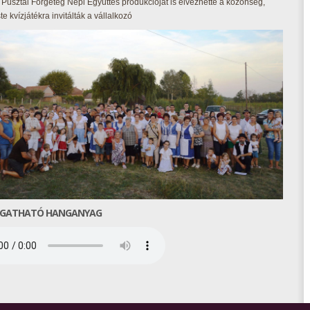
 Pusztai Förgeteg Népi Együttes produkcióját is élvezhette a közönség,
te kvízjátékra invitálták a vállalkozó
GATHATÓ HANGANYAG