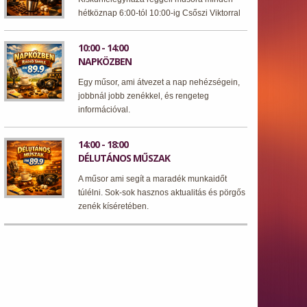
hétköznap 6:00-tól 10:00-ig Csőszi Viktorral
10:00 - 14:00
NAPKÖZBEN
Egy műsor, ami átvezet a nap nehézségein,
jobbnál jobb zenékkel, és rengeteg
információval.
14:00 - 18:00
DÉLUTÁNOS MŰSZAK
A műsor ami segít a maradék munkaidőt
túlélni. Sok-sok hasznos aktualitás és pörgős
zenék kíséretében.