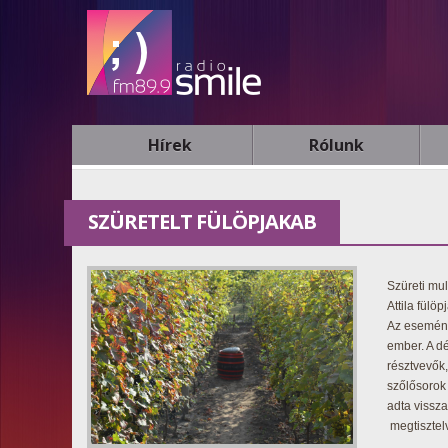
Hírek
Rólunk
SZÜRETELT FÜLÖPJAKAB
Szüreti mu
Attila fülö
Az esemény
ember. A d
résztvevők,
szőlősorok 
adta vissza
megtisztel