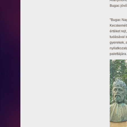
Aranymonos
Bugac jövőé
"Bugac Nag
Kecskeméti
értéket rej
tudásával i
gyerekek, 
nyilatkoza
palettájára.