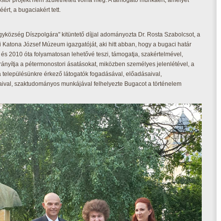
tor projekt nem születhetett volna meg. A támogató munkáért, amelyet
ért, a bugaciakért tett.
yközség Díszpolgára" kitüntető díjjal adományozta Dr. Rosta Szabolcsot, a
 Katona József Múzeum igazgatóját, aki hitt abban, hogy a bugaci határ
t, és 2010 óta folyamatosan lehetővé teszi, támogatja, szakértelmével,
rányítja a pétermonostori ásatásokat, miközben személyes jelenlétével, a
a településünkre érkező látogatók fogadásával, előadásaival,
taival, szaktudományos munkájával felhelyezte Bugacot a történelem