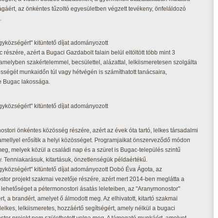
gáért, az önkéntes tűzoltó egyesületben végzett tevékeny, önfeláldozó
.
yközségért" kitüntető díjat adományozott
 részére, azért a Bugaci Gazdabolt falain belül eltöltött több mint 3
 amelyben szakértelemmel, becsülettel, alázattal, lelkiismeretesen szolgálta
sségét munkaidőn túl vagy hétvégén is számíthatott tanácsaira,
e Bugac lakossága.
yközségért" kitüntető díjat adományozott
stori önkéntes közösség részére, azért az évek óta tartó, lelkes társadalmi
amellyel erősítik a helyi közösséget. Programjaikat önszerveződő módon
meg, melyek közül a családi nap és a szüret is Bugac-település szintű
. Tenniakarásuk, kitartásuk, önzetlenségük példaértékű.
yközségért" kitüntető díjat adományozott Dobó Éva Ágota, az
tor projekt szakmai vezetője részére, azért mert 2014-ben meglátta a
 lehetőséget a pétermonostori ásatás leleteiben, az "Aranymonostor"
t, a brandért, amelyet ő álmodott meg. Az elhivatott, kitartó szakmai
, lelkes, lelkiismeretes, hozzáértő segítségért, amely nélkül a bugaci