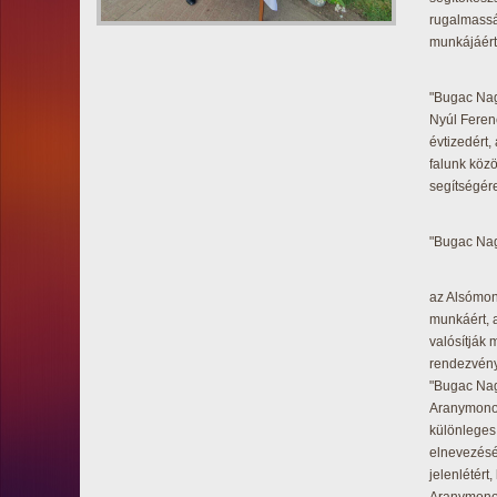
rugalmassá
munkájáért
"Bugac Nag
Nyúl Ferenc
évtizedért,
falunk közö
segítségér
"Bugac Nag
az Alsómono
munkáért, 
valósítják 
rendezvény
"Bugac Nag
Aranymonos
különleges
elnevezésér
jelenlétért