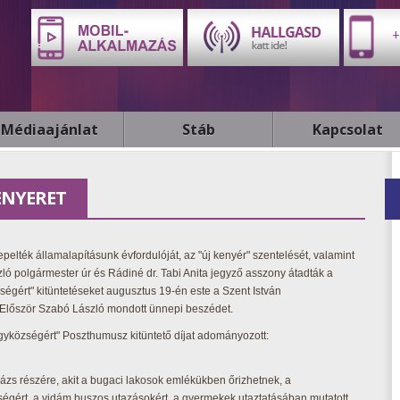
+
Médiaajánlat
Stáb
Kapcsolat
ENYERET
pelték államalapításunk évfordulóját, az "új kenyér" szentelését, valamint
ló polgármester úr és Rádiné dr. Tabi Anita jegyző asszony átadták a
égért" kitüntetéseket augusztus 19-én este a Szent István
 Először Szabó László mondott ünnepi beszédet.
yközségért" Poszthumusz kitüntető díjat adományozott:
ázs részére, akit a bugaci lakosok emlékükben őrizhetnek, a
ségért, a vidám buszos utazásokért, a gyermekek utaztatásában mutatott