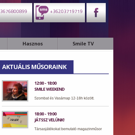
3676800899
+36203719719
Hasznos
Smile TV
AKTUÁLIS MŰSORAINK
12:00 - 18:00
SMILE WEEKEND
Szombat és Vasárnap 12-18h között.
18:00 - 19:00
JÁTSSZ VELÜNK!
Társasjátékokat bemutató magazinműsor