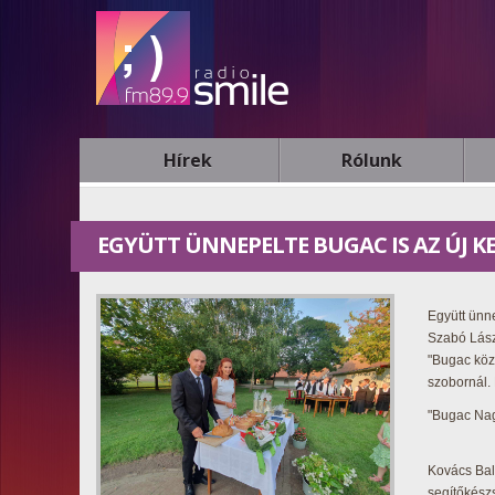
Hírek
Rólunk
EGYÜTT ÜNNEPELTE BUGAC IS AZ ÚJ K
Együtt ünne
Szabó Lász
"Bugac közs
szobornál.
"Bugac Nag
Kovács Bal
segítőkész