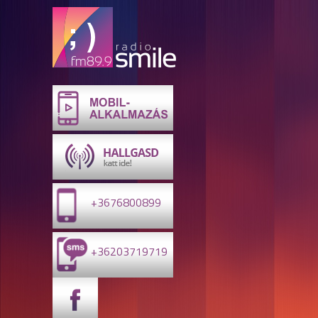
+3676800899
+36203719719