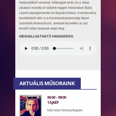
Halászléfőző versenyt Kőfaragók terén és a Jókai
utcában mondta el rádiónk reggeli műsorában Balla
László alpolgármester és Bajzák Andrea. A rendezvény
bevételéből idén is a Közlekedésbiztonsági tábort
szeretnék finanszírozni, amelyet közvetlen az azt
követő héten tartanak majd meg.
MEGHALLGATHATÓ HANGANYAG
AKTUÁLIS MŰSORAINK
06:00 - 08:00
TÁJKÉP
Heti helyi hírösszefoglaló