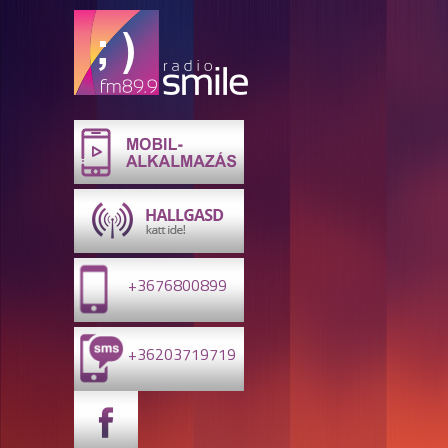
+3676800899
+36203719719