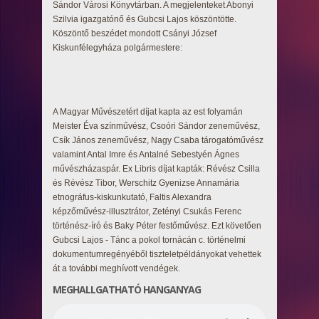
Sándor Városi Könyvtárban. A megjelenteket Abonyi
Szilvia igazgatónő és Gubcsi Lajos köszöntötte.
Köszöntő beszédet mondott Csányi József
Kiskunfélegyháza polgármestere:
A Magyar Művészetért díjat kapta az est folyamán
Meister Éva színművész, Csoóri Sándor zeneművész,
Csík János zeneművész, Nagy Csaba tárogatóművész
valamint Antal Imre és Antalné Sebestyén Ágnes
művészházaspár. Ex Libris díjat kapták: Révész Csilla
és Révész Tibor, Werschitz Gyenizse Annamária
etnográfus-kiskunkutató, Faltis Alexandra
képzőművész-illusztrátor, Zetényi Csukás Ferenc
történész-író és Baky Péter festőművész. Ezt követően
Gubcsi Lajos - Tánc a pokol tornácán c. történelmi
dokumentumregényéből tiszteletpéldányokat vehettek
át a további meghívott vendégek.
MEGHALLGATHATÓ HANGANYAG