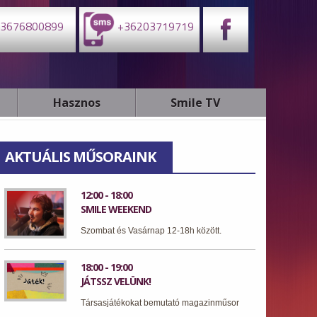
3676800899
+36203719719
Hasznos
Smile TV
AKTUÁLIS MŰSORAINK
12:00 - 18:00
SMILE WEEKEND
Szombat és Vasárnap 12-18h között.
18:00 - 19:00
JÁTSSZ VELÜNK!
Társasjátékokat bemutató magazinműsor