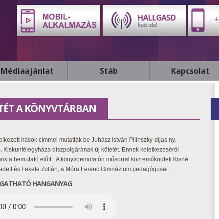
+
Médiaajánlat
Stáb
Kapcsolat
ETÉT A KÖNYVTÁRBAN
elkezett írások címmel mutatták be Juhász István Pilinszky-díjas ny.
 Kiskunfélegyháza díszpolgárának új kötetét. Ennek keletkezéséről
ünk a bemutató előtt. A könyvbemutatón műsorral közreműködtek Kisné
adett és Fekete Zoltán, a Móra Ferenc Gimnázium pedagógusai.
GATHATÓ HANGANYAG