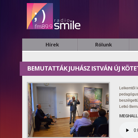
Hírek
Rólunk
BEMUTATTÁK JUHÁSZ ISTVÁN ÚJ KÖT
Lelkemtől l
pedagógus,
beszélgett
Letkó Bern
MEGHALL