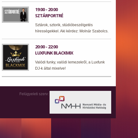
19:00 - 20:00
SZTÁRPORTRÉ
Sztárok, sztorik, stúdióbeszélgetés
hírességekkel. Aki kérdez: Molnár Szabolcs.
20:00 - 22:00
LUXFUNK BLACKMIX
Valódi funky, valódi lemezekről, a Luxfunk
DJ-k által mixelve!
Felügyeleti szerv: