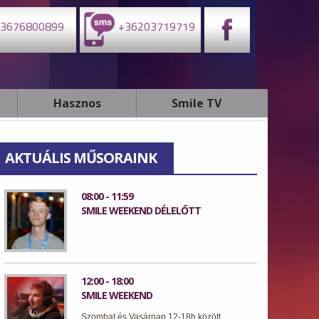
3676800899
+36203719719
Hasznos
Smile TV
AKTUÁLIS MŰSORAINK
08:00 - 11:59
SMILE WEEKEND DÉLELŐTT
12:00 - 18:00
SMILE WEEKEND
Szombat és Vasárnap 12-18h között.