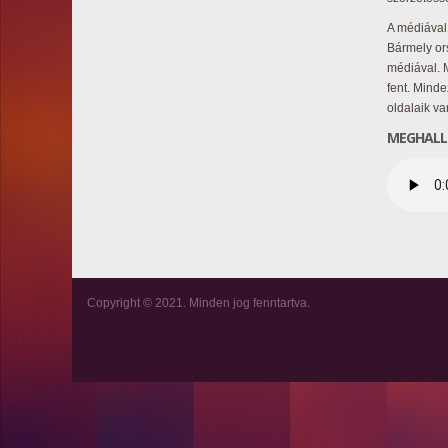
A médiával 
Bármely ors
médiával. 
fent. Minde
oldalaik va
MEGHALL
Copyright © 2021. Minden jog fenntartva.