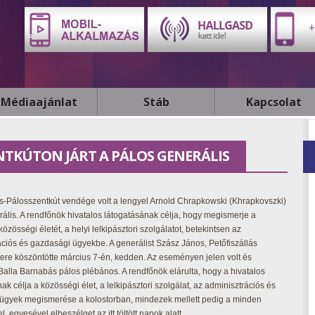
+
Médiaajánlat
Stáb
Kapcsolat
TKÚTON JÁRT A PÁLOS GENERÁLIS
ás-Pálosszentkút vendége volt a lengyel Arnold Chrapkowski (Khrapkovszki)
ális. A rendfőnök hivatalos látogatásának célja, hogy megismerje a
közösségi életét, a helyi lelkipásztori szolgálatot, betekintsen az
ciós és gazdasági ügyekbe. A generálist Szász János, Petőfiszállás
ere köszöntötte március 7-én, kedden. Az eseményen jelen volt és
Balla Barnabás pálos plébános. A rendfőnök elárulta, hogy a hivatalos
ak célja a közösségi élet, a lelkipásztori szolgálat, az adminisztrációs és
ügyek megismerése a kolostorban, mindezek mellett pedig a minden
l, egyesével elbeszélget az itt töltött napok alatt.