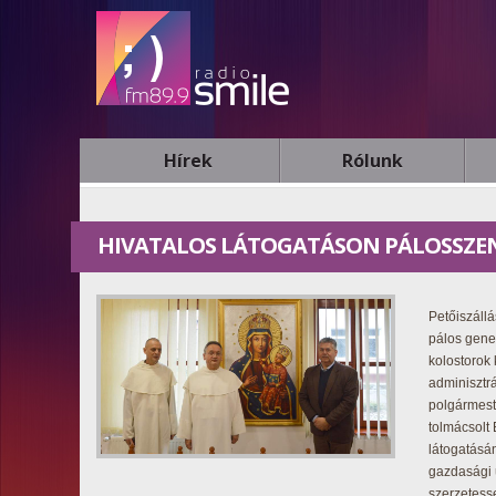
Hírek
Rólunk
HIVATALOS LÁTOGATÁSON PÁLOSSZEN
Petőiszáll
pálos gener
kolostorok 
adminisztrá
polgármest
tolmácsolt 
látogatásán
gazdasági 
szerzetesse