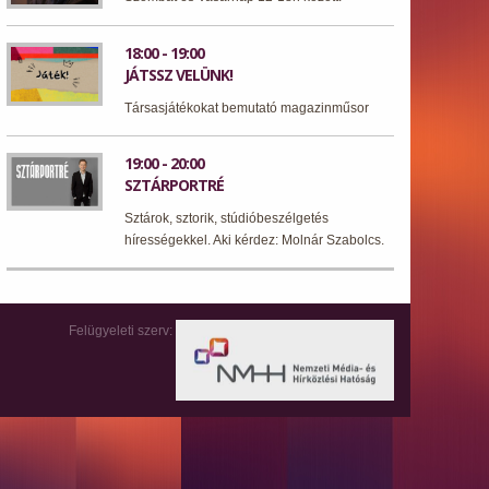
18:00 - 19:00
JÁTSSZ VELÜNK!
Társasjátékokat bemutató magazinműsor
19:00 - 20:00
SZTÁRPORTRÉ
Sztárok, sztorik, stúdióbeszélgetés
hírességekkel. Aki kérdez: Molnár Szabolcs.
Felügyeleti szerv: