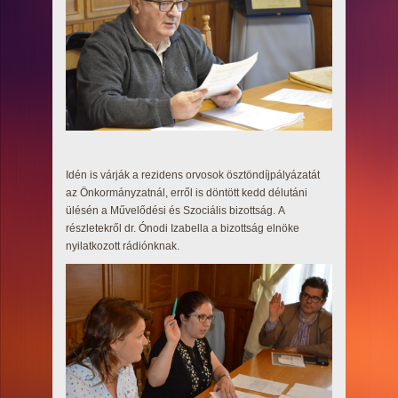
Idén is várják a rezidens orvosok ösztöndíjpályázatát
az Önkormányzatnál, erről is döntött kedd délutáni
ülésén a Művelődési és Szociális bizottság. A
részletekről dr. Ónodi Izabella a bizottság elnöke
nyilatkozott rádiónknak.