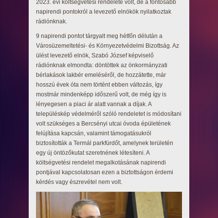
2023. évi költségvetési rendelete volt, de a fontosabb
napirendi pontokról a levezető elnökök nyilatkoztak
rádiónknak.
9 napirendi pontot tárgyalt meg hétfőn délután a
Városüzemeltetési- és Környezetvédelmi Bizottság. Az
ülést levezető elnök, Szabó József képviselő
rádiónknak elmondta: döntöttek az önkormányzati
bérlakások lakbér emeléséről, de hozzátette, már
hosszú évek óta nem történt ebben változás, így
mostmár mindenképp időszerű volt, de még így is
lényegesen a piaci ár alatt vannak a díjak. A
településkép védelméről szóló rendeletet is módosítani
volt szükséges a Bercsényi utcai óvoda épületének
felújítása kapcsán, valamint támogatásukról
biztosították a Termál parkfürdőt, amelynek területén
egy új öntözőkutat szeretnének létesíteni. A
költségvetési rendelet megalkotásának napirendi
pontjával kapcsolatosan ezen a biztottságon érdemi
kérdés vagy észrevétel nem volt.