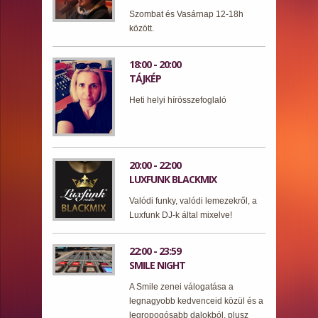
Szombat és Vasárnap 12-18h
között.
18:00 - 20:00
TÁJKÉP
Heti helyi hírösszefoglaló
20:00 - 22:00
LUXFUNK BLACKMIX
Valódi funky, valódi lemezekről, a
Luxfunk DJ-k által mixelve!
22:00 - 23:59
SMILE NIGHT
A Smile zenei válogatása a
legnagyobb kedvenceid közül és a
legropogósabb dalokból, plusz