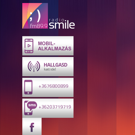
+3676800899
+36203719719