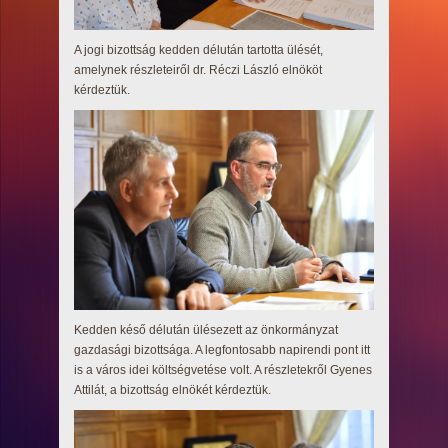
A jogi bizottság kedden délután tartotta ülését,
amelynek részleteiről dr. Réczi László elnököt
kérdeztük.
Kedden késő délután ülésezett az önkormányzat
gazdasági bizottsága. A legfontosabb napirendi pont itt
is a város idei költségvetése volt. A részletekről Gyenes
Attilát, a bizottság elnökét kérdeztük.